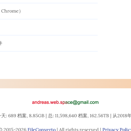
Chrome）
件
天: 689 档案, 8.85GB | 总: 11,598,640 档案, 162.56TB | 从20
© 2015-2026
FileConverto
| All rights reserved |
Privacy Polic