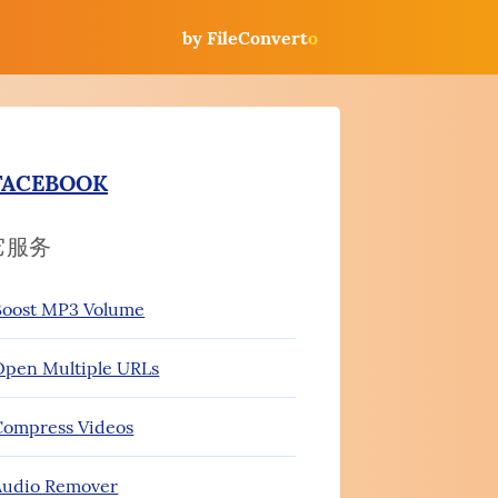
by FileConvert
o
FACEBOOK
它服务
oost MP3 Volume
pen Multiple URLs
ompress Videos
udio Remover